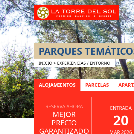
PARQUES TEMÁTICO
INICIO >
EXPERIENCIAS / ENTORNO
ALOJAMIENTOS
PARCELAS
APAR
RESERVA AHORA
ENTRADA
MEJOR
20
PRECIO
GARANTIZADO
MAR 2026